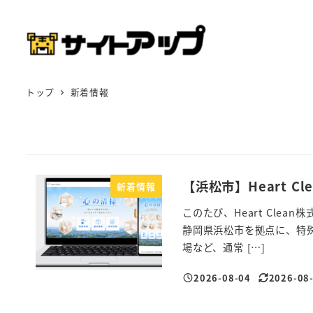
メ
イ
ン
コ
ン
トップ
新着情報
テ
ン
ツ
へ
【浜松市】Heart C
新着情報
移
動
このたび、Heart Clea
静岡県浜松市を拠点に、特
場など、通常 […]
2026-08-04
2026-08
投稿日
更新日